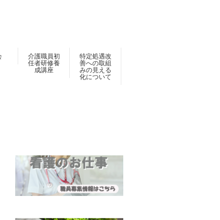
会
介護職員初
特定処遇改
任者研修養
善への取組
成講座
みの見える
化について