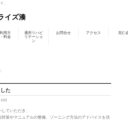
ます。
ライズ湊
利用方
通所リハビ
お問合せ
アクセス
克仁
・料金
リテーショ
ン
た
ました
月12日
いしていただき、
染対策やマニュアルの整備、ゾーニング方法のアドバイスを頂