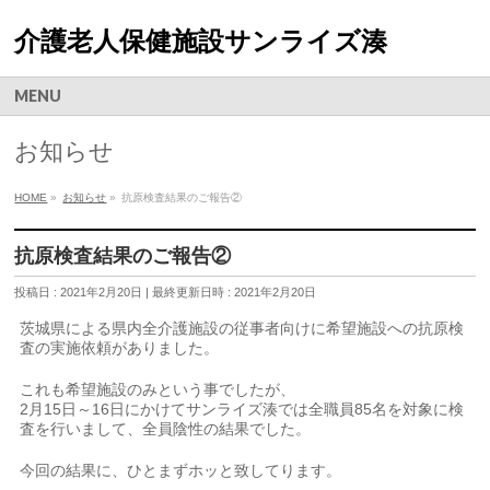
介護老人保健施設サンライズ湊
MENU
お知らせ
HOME
»
お知らせ
»
抗原検査結果のご報告②
抗原検査結果のご報告②
投稿日 : 2021年2月20日
最終更新日時 : 2021年2月20日
茨城県による県内全介護施設の従事者向けに希望施設への抗原検
査の実施依頼がありました。
これも希望施設のみという事でしたが、
2月15日～16日にかけてサンライズ湊では全職員85名を対象に検
査を行いまして、全員陰性の結果でした。
今回の結果に、ひとまずホッと致してります。